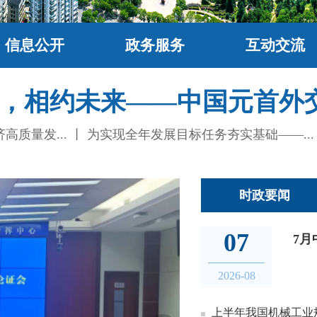
信息公开
政务服务
互动交流
，相约未来——中国元首外交的
质量发...
丨
为实现全年发展目标任务夯实基础——...
时政要闻
07
7月
2026-08
上半年我国机械工业规