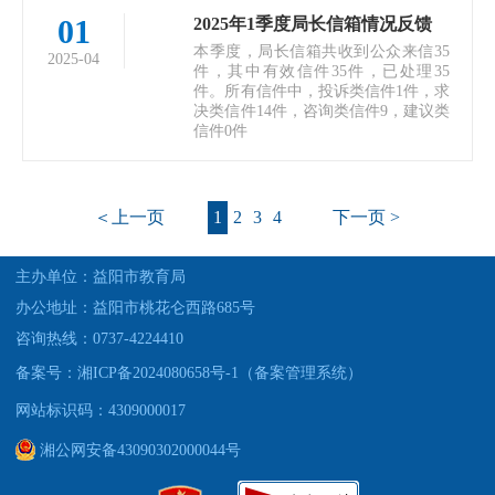
01
2025年1季度局长信箱情况反馈
本季度，局长信箱共收到公众来信35
2025-04
件，其中有效信件35件，已处理35
件。所有信件中，投诉类信件1件，求
决类信件14件，咨询类信件9，建议类
信件0件
＜上一页
1
2
3
4
下一页 >
主办单位：益阳市教育局
办公地址：益阳市桃花仑西路685号
咨询热线：0737-4224410
备案号：湘ICP备2024080658号-1（备案管理系统）
网站标识码：4309000017
湘公网安备43090302000044号