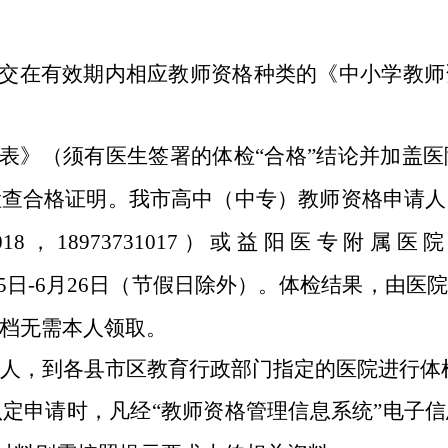
提交在有效期内相应教师资格种类的《中小学教
检表》（须有医生签署的体检“合格”结论并加盖
检查合格证明。我市高中（中专）教师资格申请人
18
，
18973731017
）或益阳医专附属医院
5
日
-
6
月
26
日（节假日除外）
。
体检结果，由医院
档
无需本人领取
。
人，到各县市区教育行政部门指定的医院进行体
认定申请时，凡经
“教师资格管理信息系统”电子