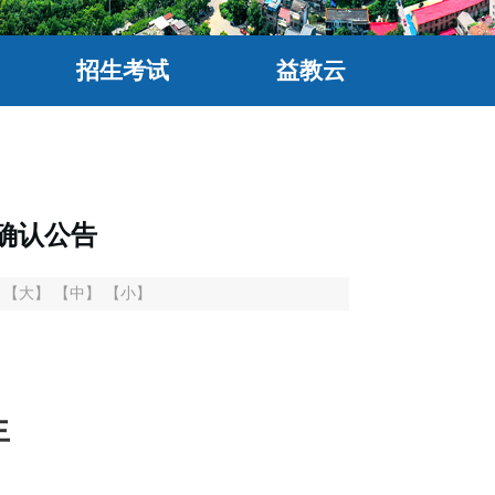
招生考试
益教云
确认公告
：
【大】
【中】
【小】
生