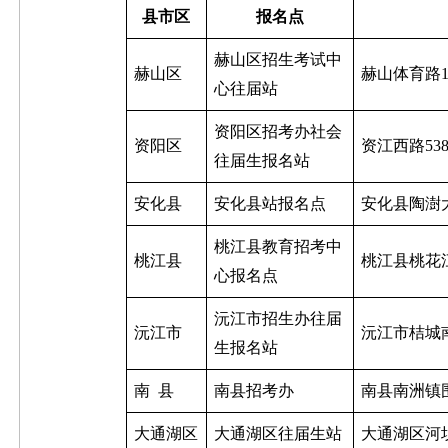
县市区
报名点
赫山区招生考试中
赫山区
赫山体育路
心往届站
资阳区招考办社会
资阳区
资江西路
53
往届生
报名站
安化县
安化县站报名点
安化县陶澍
桃江县教育招考中
桃江县
桃江县桃花
心报名点
沅江市招生办往届
沅江市
沅江市桔城
生报名站
南
县
南县招考办
南县南洲镇
大通湖区
大通湖区往届生站
大通湖区河