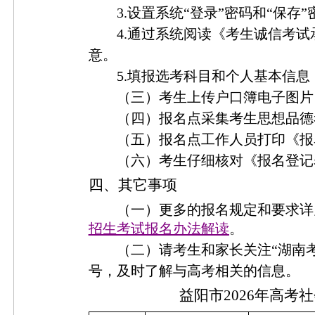
3
.
设置系统
“登录”密码和“保存”
4
.
通过系统阅读《考生诚信考试
意。
5
.
填报选考科目和个人基本信息
（三）考生上传户口簿电子图片
（四）报名点采集考生思想品德
（五）报名点工作人员打印《报
（六）考生仔细核对《报名登记
四、其它事项
（一）更多的报名规定和要求
详
招生考试报名办法解读
。
（二）请考生和家长关注
“湖南
号，及时了解与高考相关的信息。
益阳市
2026年高考