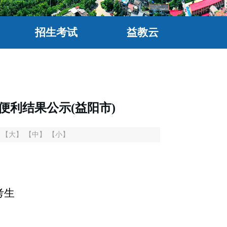
招生考试
益教云
便利结果公示(益阳市)
：
【大】
【中】
【小】
考生