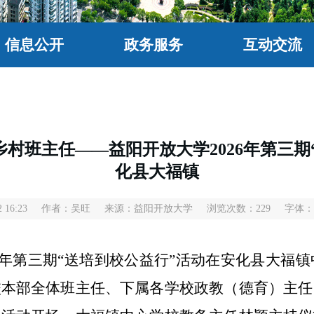
信息公开
政务服务
互动交流
乡村班主任——益阳开放大学2026年第三期
化县大福镇
 16:23
作者：吴旺
来源：益阳开放大学
浏览次数：
229
字体：
26年第三期“送培到校公益行”活动在安化县大福
校本部全体班主任、下属各学校政教（德育）主任