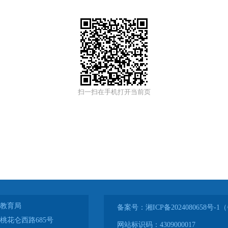
扫一扫在手机打开当前页
教育局
备案号：湘ICP备2024080658号
桃花仑西路685号
网站标识码：4309000017