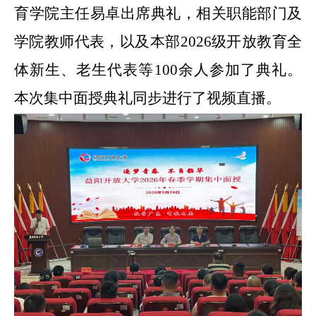
育学院主任易卓
出席典礼，相关职能部门及
学院教师代表，以及
本部
2026
级
开放教育
全
体新生、老生
代表
等
100余人
参加了典礼。
本次集中面授典礼同步进行了视频直播。